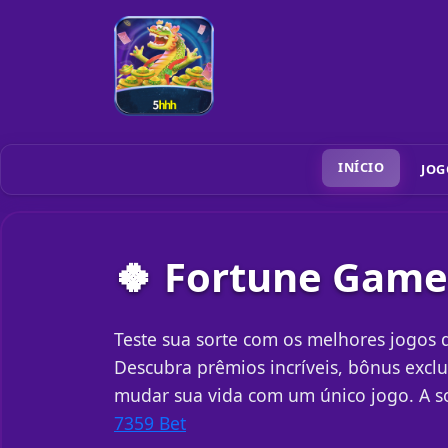
INÍCIO
JOG
🍀 Fortune Game
Teste sua sorte com os melhores jogos 
Descubra prêmios incríveis, bônus exclu
mudar sua vida com um único jogo. A so
7359 Bet