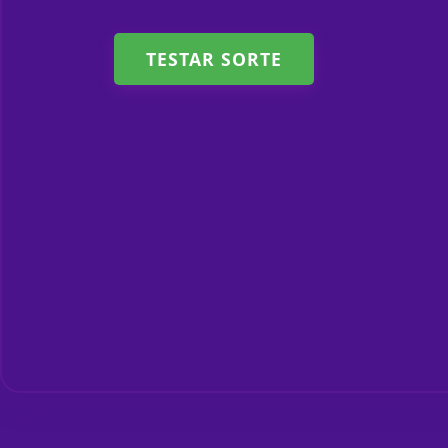
TESTAR SORTE