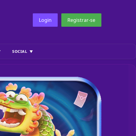
Login
Registrar-se
SOCIAL