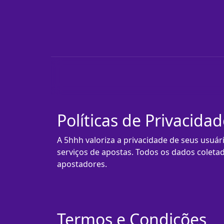
Políticas de Privacida
A 5hhh valoriza a privacidade de seus usuá
serviços de apostas. Todos os dados coletad
apostadores.
Termos e Condições