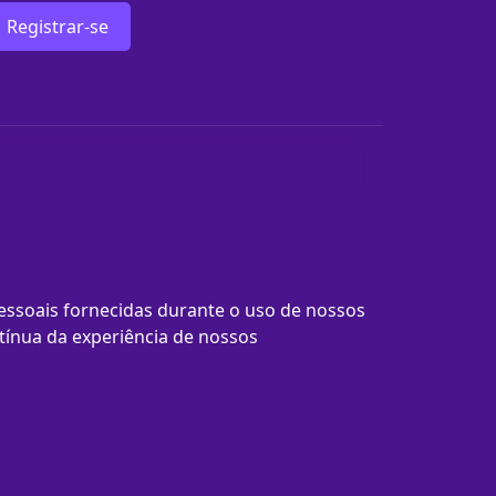
Registrar-se
essoais fornecidas durante o uso de nossos
ntínua da experiência de nossos