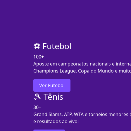
⚽ Futebol
100+
Aposte em campeonatos nacionais e internac
Champions League, Copa do Mundo e muito
Ver Futebol
🎾 Tênis
30+
Grand Slams, ATP, WTA e torneios menores
e resultados ao vivo!