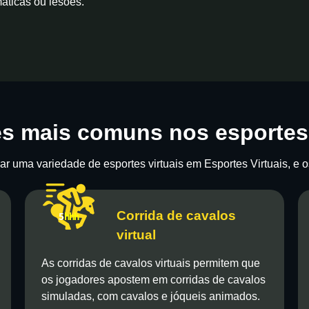
áticas ou lesões.
es mais comuns nos esportes 
r uma variedade de esportes virtuais em Esportes Virtuais, e 
Corrida de cavalos
virtual
As corridas de cavalos virtuais permitem que
os jogadores apostem em corridas de cavalos
simuladas, com cavalos e jóqueis animados.