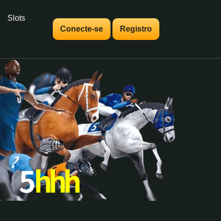
Slots
Conecte-se
Registro