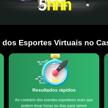
 dos Esportes Virtuais no C
Resultados rápidos
Ao contrário dos eventos esportivos reais que
podem levar horas ou dias para serem