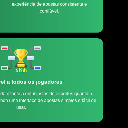
experiência de apostas consistente e
confiável.
el a todos os jogadores
ndem tanto a entusiastas de esportes quanto a
ndo uma interface de apostas simples e fácil de
usar.