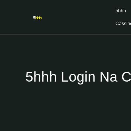
5hhh
Cassino
5hhh Login Na C