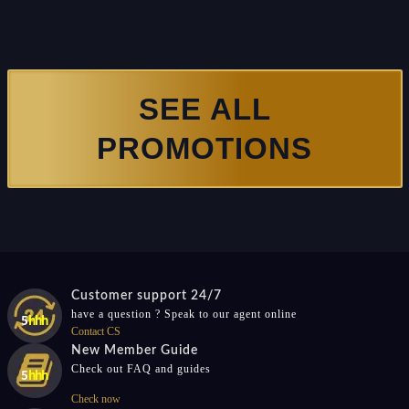
SEE ALL
PROMOTIONS
Customer support 24/7
have a question ? Speak to our agent online
Contact CS
New Member Guide
Check out FAQ and guides
Check now