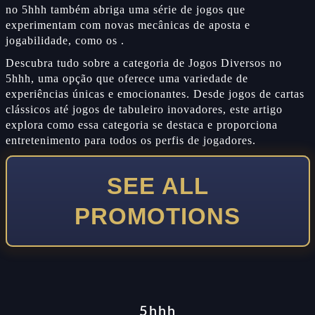
no 5hhh também abriga uma série de jogos que
experimentam com novas mecânicas de aposta e
jogabilidade, como os .
Descubra tudo sobre a categoria de Jogos Diversos no
5hhh, uma opção que oferece uma variedade de
experiências únicas e emocionantes. Desde jogos de cartas
clássicos até jogos de tabuleiro inovadores, este artigo
explora como essa categoria se destaca e proporciona
entretenimento para todos os perfis de jogadores.
SEE ALL
PROMOTIONS
5hhh