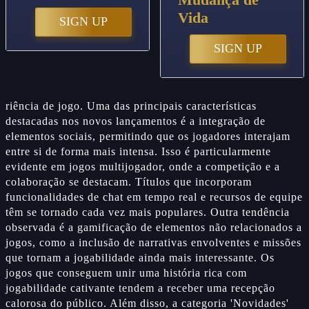
Mudança de
Vida
SIGN UP
SIGN UP
riência de jogo. Uma das principais características
destacadas nos novos lançamentos é a integração de
elementos sociais, permitindo que os jogadores interajam
entre si de forma mais intensa. Isso é particularmente
evidente em jogos multijogador, onde a competição e a
colaboração se destacam. Títulos que incorporam
funcionalidades de chat em tempo real e recursos de equipe
têm se tornado cada vez mais populares. Outra tendência
observada é a gamificação de elementos não relacionados a
jogos, como a inclusão de narrativas envolventes e missões
que tornam a jogabilidade ainda mais interessante. Os
jogos que conseguem unir uma história rica com
jogabilidade cativante tendem a receber uma recepção
calorosa do público. Além disso, a categoria 'Novidades'