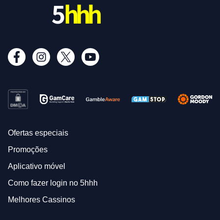
Ofertas especiais
Promoções
Aplicativo móvel
Como fazer login no 5hhh
Melhores Cassinos