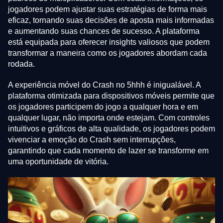
jogadores podem ajustar suas estratégias de forma mais
eficaz, tornando suas decisões de aposta mais informadas
e aumentando suas chances de sucesso. A plataforma
está equipada para oferecer insights valiosos que podem
transformar a maneira como os jogadores abordam cada
rodada.
A experiência móvel do Crash no 5hhh é inigualável. A
plataforma otimizada para dispositivos móveis permite que
os jogadores participem do jogo a qualquer hora e em
qualquer lugar, não importa onde estejam. Com controles
intuitivos e gráficos de alta qualidade, os jogadores podem
vivenciar a emoção do Crash sem interrupções,
garantindo que cada momento de lazer se transforme em
uma oportunidade de vitória.