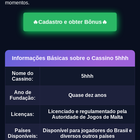
momentos.
🔥Cadastro e obter Bônus🔥
Informações Básicas sobre o Cassino 5hhh
Nome do
5hhh
Cassino:
Ano de
Quase dez anos
Fundação:
Licenciado e regulamentado pela
Licenças:
Autoridade de Jogos de Malta
Países
Disponível para jogadores do Brasil e
Disponíveis:
diversos outros países